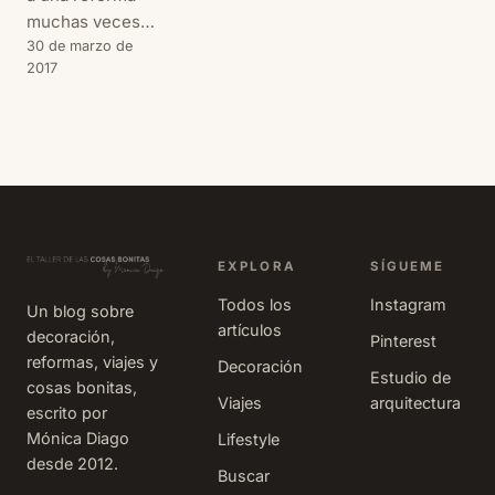
muchas veces
sólo pensamos
30 de marzo de
2017
en materiales,
acabados o
distribución.
Pero eso no es
todo. Para que
una vivienda sea
confortable
también hay que
EXPLORA
SÍGUEME
prestar atención
Todos los
Instagram
Un blog sobre
a lo que hay
artículos
decoración,
detrás, a aquello
Pinterest
reformas, viajes y
que no se ve: los
Decoración
Estudio de
cosas bonitas,
aislamientos y
Viajes
arquitectura
escrito por
los mat
Mónica Diago
Lifestyle
desde 2012.
Buscar