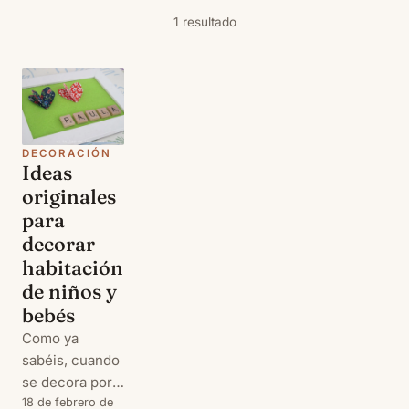
1 resultado
DECORACIÓN
Ideas
originales
para
decorar
habitación
de niños y
bebés
Como ya
sabéis, cuando
se decora por
primera vez la
18 de febrero de