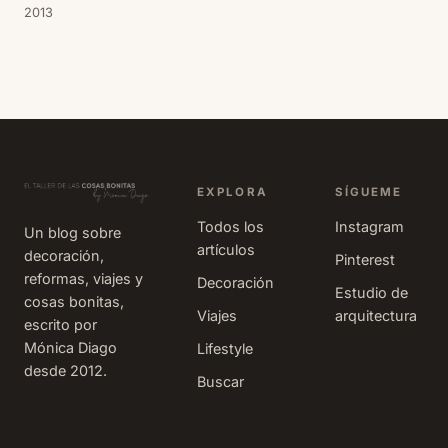
2013
habitación de
un niño o de un
bebé recién
nacido, uno de
las cosas que
se suele
utilizar, es el
nombre del
EXPLORA
SÍGUEME
propio niño. Se
Todos los
Instagram
Un blog sobre
puede pintar
artículos
decoración,
sobre la pared,
Pinterest
reformas, viajes y
o bordarlo en
Decoración
Estudio de
cosas bonitas,
punto de cruz y
Viajes
arquitectura
escrito por
enmarcarlo, o
Mónica Diago
Lifestyle
incluso escr
desde 2012.
Buscar