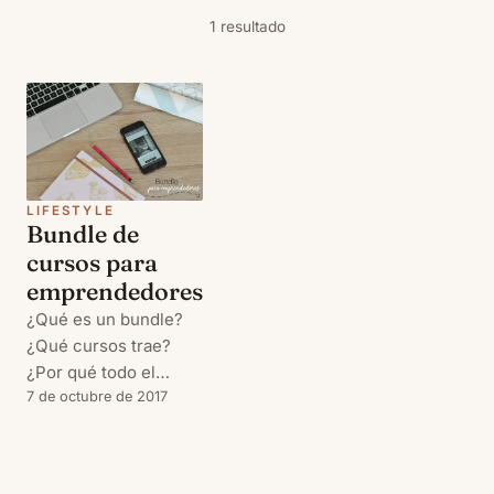
1 resultado
LIFESTYLE
Bundle de
cursos para
emprendedores
¿Qué es un bundle?
¿Qué cursos trae?
¿Por qué todo el
mundo habla de ello?
7 de octubre de 2017
Si estos días habéis
estado metidas en
redes sociales,