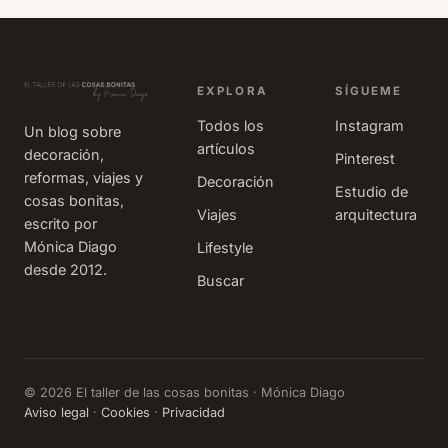
seguro que muchas
os estaréis haciendo
estas preguntas. Y es
que hemos sido
EXPLORA
SÍGUEME
muchas las que desde
Todos los
Instagram
el lunes hemos estado
Un blog sobre
artículos
promocionan
decoración,
Pinterest
reformas, viajes y
Decoración
Estudio de
cosas bonitas,
Viajes
arquitectura
escrito por
Mónica Diago
Lifestyle
desde 2012.
Buscar
© 2026 El taller de las cosas bonitas · Mónica Diago
Aviso legal
·
Cookies
·
Privacidad