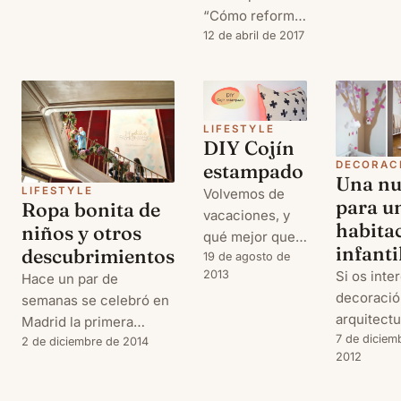
Adviento?
que empecemos a
“Cómo reformar
os preocu
ahorrar energía en
tu casa y no
12 de abril de 2017
porque ho
nuestro hogar, porque
morir en el
traigo un 
así no sólo evitaremos
intento”, y en
muy fácil 
pagar más de lo
esta ocasión os
bonito con
necesario, sino que ad
quiero hablar de
LIFESTYLE
que podré
DIY Cojín
domótica y de
poneros al
casas
DECORAC
estampado
decorar v
Una n
inteligentes,
LIFESTYLE
Volvemos de
hogar.
para u
Ropa bonita de
¿venís
vacaciones, y
habita
niños y otros
conmigo?
qué mejor que
infanti
descubrimientos
con
19 de agosto de
Si os inte
2013
Hace un par de
este DIY que he
decoración
semanas se celebró en
visto en este
arquitectu
Madrid la primera
blog, y que es
desde aqu
7 de diciem
pasarela de ropa para
2 de diciembre de 2014
perfecto para
2012
invito a q
niños organizada por
decorar nuestro
paséis po
CharHadas.com: The
hogar. En este