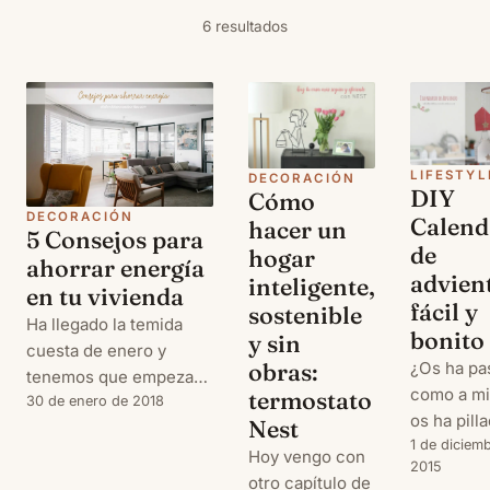
6 resultados
LIFESTYL
DECORACIÓN
DIY
Cómo
DECORACIÓN
Calend
hacer un
5 Consejos para
de
hogar
ahorrar energía
advien
inteligente,
en tu vivienda
fácil y
sostenible
Ha llegado la temida
bonito
y sin
cuesta de enero y
¿Os ha pa
obras:
tenemos que empezar a
como a mi
termostato
ahorrar por donde
30 de enero de 2018
os ha pilla
Nest
podamos. Así que un
toro con e
1 de diciem
buen propósito para el
Hoy vengo con
2015
Calendari
nuevo año puede ser
otro capítulo de