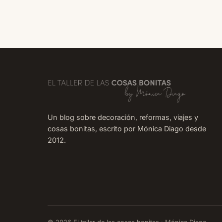
enseñároslas, pero últimamente me falta el tiemp
para hacerlo. Pero es curioso
Un blog sobre decoración, reformas, viajes y
cosas bonitas, escrito por Mónica Diago desde
2012.