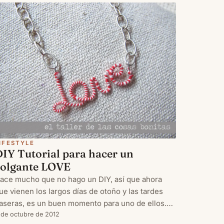
úter, lápiz
IFESTYLE
DIY Tutorial para hacer un
colgante LOVE
ace mucho que no hago un DIY, así que ahora
ue vienen los largos días de otoño y las tardes
aseras, es un buen momento para uno de ellos.
n esta ocasión os quiero enseñar un tutorial para
 de octubre de 2012