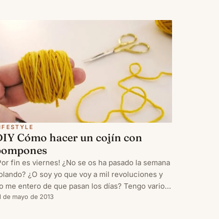
IFESTYLE
DIY Cómo hacer un cojín con
pompones
Por fin es viernes! ¿No se os ha pasado la semana
olando? ¿O soy yo que voy a mil revoluciones y
o me entero de que pasan los días? Tengo varios
ost pendientes de publicar con tutoriales y DIY
1 de mayo de 2013
echos por mí, pero me falta sacarles fotos. Así