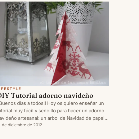
ue en el de h
IFESTYLE
DIY Tutorial adorno navideño
¡Buenos días a todos!! Hoy os quiero enseñar un
utorial muy fácil y sencillo para hacer un adorno
avideño artesanal: un árbol de Navidad de papel.
ara ello sólo necesitamos: papeles decorados
2 de diciembre de 2012
onitos, celo de doble cara o pegamento, tijeras o