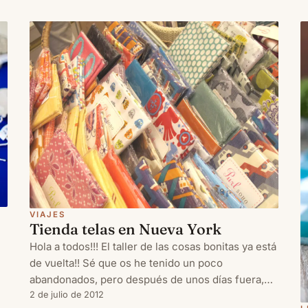
e
h
p
VIAJES
Tienda telas en Nueva York
Hola a todos!!! El taller de las cosas bonitas ya está
de vuelta!! Sé que os he tenido un poco
abandonados, pero después de unos días fuera,
vengo con la “maleta” llena (y no solo en sentido
2 de julio de 2012