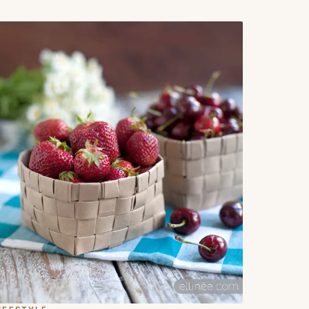
acer un colgante muy artesanal. Yo he elegido la
alabra LOVE; pero