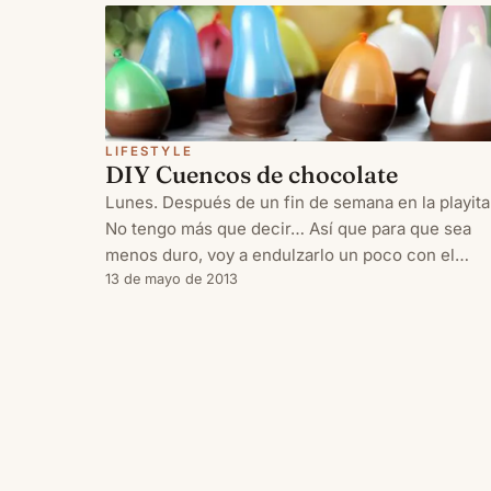
LIFESTYLE
DIY Cuencos de chocolate
Lunes. Después de un fin de semana en la playita
No tengo más que decir… Así que para que sea
menos duro, voy a endulzarlo un poco con el
tutorial de hoy que va de cocina (aunque no sea 
13 de mayo de 2013
fuerte, todo hay que decirlo…). Vamos a hacer
unos cuencos de chocolat