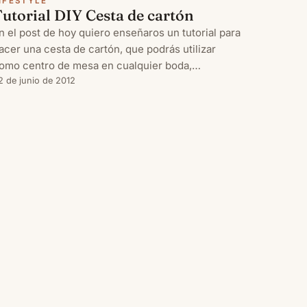
IFESTYLE
utorial DIY Cesta de cartón
n el post de hoy quiero enseñaros un tutorial para
acer una cesta de cartón, que podrás utilizar
omo centro de mesa en cualquier boda,
umpleaños o comunión de ambiente rústico o
2 de junio de 2012
intage. Sólo necesitas bolsas de la compra de
apel kraft, (o cualquier tipo