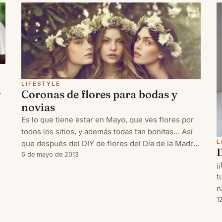
q
LIFESTYLE
.
Coronas de flores para bodas y
novias
Es lo que tiene estar en Mayo, que ves flores por
mi
todos los sitios, y además todas tan bonitas… Así
L
que después del DIY de flores del Día de la Madre,
hoy volvemos con otro tutorial pero para bodas,
6 de mayo de 2013
¡
que como ya sabréis, es también la época. ¿No se
t
os van lo oj
n
P
1
b