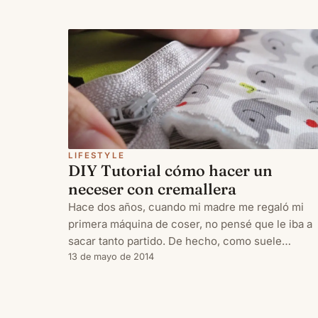
envolver regalos pequeños, con el cual os
quedará un packaging bonito y muy
LIFESTYLE
DIY Tutorial cómo hacer un
neceser con cremallera
Hace dos años, cuando mi madre me regaló mi
primera máquina de coser, no pensé que le iba a
sacar tanto partido. De hecho, como suele
pasarme con muchas otras cosas, los primeros
13 de mayo de 2014
meses estuvo de adorno en casa, hasta que un dí
me dio por usarla, y a partir de