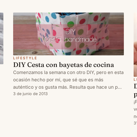
LIFESTYLE
DIY Cesta con bayetas de cocina
Comenzamos la semana con otro DIY, pero en esta
ocasión hecho por mí, que sé que es más
L
auténtico y os gusta más. Resulta que hace un par
de meses me contactaron para grabar unos
3 de junio de 2013
¡
tutoriales de manualidades con objetos reciclados.
v
Así que me puse a pensar. Quer
n
a
p
3
h