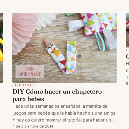
L
H
b
T
b
8
LIFESTYLE
DIY Cómo hacer un chupetero
y
para bebés
m
Hace unas semanas os enseñaba la mantita de
juegos para bebés que le había hecho a una amiga.
Y hoy os quiero mostrar el tutorial para hacer un
sujetachupetes a juego.
4 de diciembre de 2014