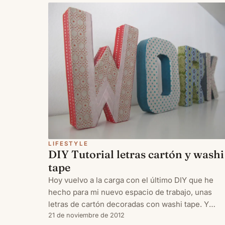
LIFESTYLE
DIY Tutorial letras cartón y washi
tape
Hoy vuelvo a la carga con el último DIY que he
hecho para mi nuevo espacio de trabajo, unas
letras de cartón decoradas con washi tape. Y
como no podía ser de otro modo, las letras
21 de noviembre de 2012