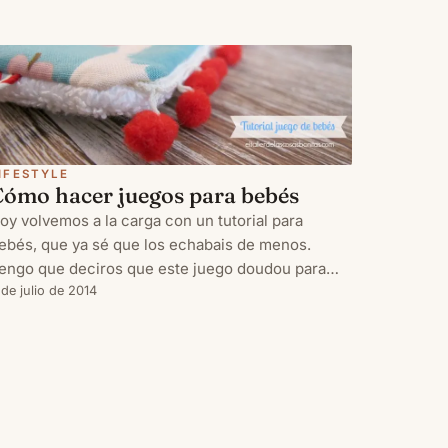
IFESTYLE
Cómo hacer juegos para bebés
oy volvemos a la carga con un tutorial para
ebés, que ya sé que los echabais de menos.
engo que deciros que este juego doudou para
ebés ya lo tenía hecho desde antes de dar a luz,
 de julio de 2014
a que mis últimas semanas de embarazo fueron
uy productivas, en cuanto a c