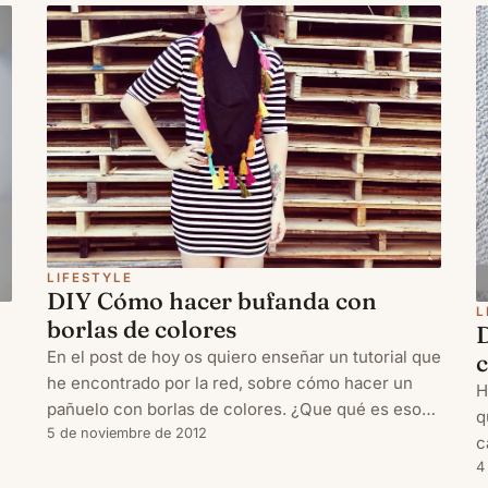
c
LIFESTYLE
DIY Cómo hacer bufanda con
L
borlas de colores
En el post de hoy os quiero enseñar un tutorial que
he encontrado por la red, sobre cómo hacer un
H
pañuelo con borlas de colores. ¿Que qué es eso?
q
Pues es el típico pañuelo donde todo su perímetro
5 de noviembre de 2012
c
está decorado con pequeñas borlas de hilos de
E
4
algodón de colores