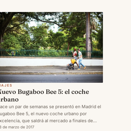
astell de Guadalest, en el interior de la sierra
licantina.
IAJES
Nuevo Bugaboo Bee 5: el coche
urbano
ace un par de semanas se presentó en Madrid el
ugaboo Bee 5, el nuevo coche urbano por
xcelencia, que saldrá al mercado a finales de
ste mes.
8 de marzo de 2017