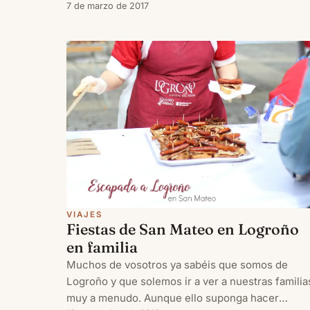
que en nuestra familia nos encanta coger el coc
7 de marzo de 2017
y marcharnos a conocer los alrededores de
Madrid, así que hoy quiero co
VIAJES
Fiestas de San Mateo en Logroño
en familia
Muchos de vosotros ya sabéis que somos de
Logroño y que solemos ir a ver a nuestras familia
muy a menudo. Aunque ello suponga hacer