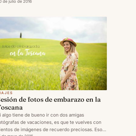
so que también he estado un poco desconectada
0 de julio de 2016
el blog, porque me apetecía disfrutar con ellos y
edicarnos el
IAJES
esión de fotos de embarazo en la
Toscana
i algo tiene de bueno ir con dos amigas
otógrafas de vacaciones, es que te vuelves con
ientos de imágenes de recuerdo preciosas. Eso