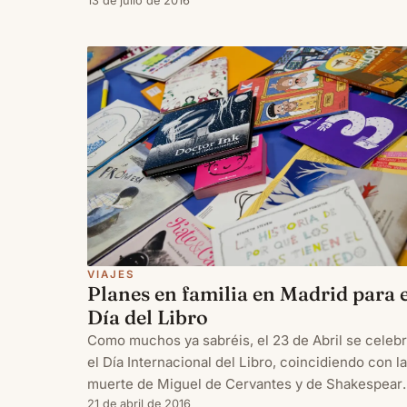
que no sabía era que también Martín las
13 de julio de 2016
necesitaba. A veces pensamos que nosotros
somos los que estamos cansados de
VIAJES
Planes en familia en Madrid para e
Día del Libro
Como muchos ya sabréis, el 23 de Abril se celeb
el Día Internacional del Libro, coincidiendo con la
muerte de Miguel de Cervantes y de Shakespear
y donde se intenta impulsar la afición por la
21 de abril de 2016