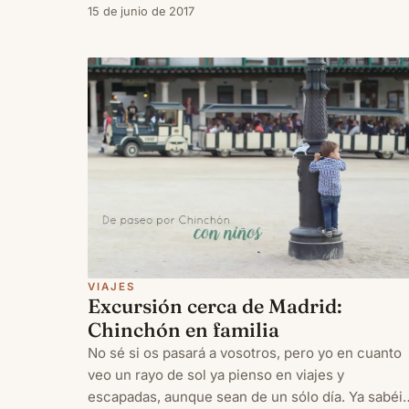
más tardíos, quizás os hayáis puesto ahora a
15 de junio de 2017
buscar destinos y hoteles. Así que por si os sirve
de referencia, hoy
VIAJES
Excursión cerca de Madrid:
Chinchón en familia
No sé si os pasará a vosotros, pero yo en cuanto
veo un rayo de sol ya pienso en viajes y
escapadas, aunque sean de un sólo día. Ya sabéi