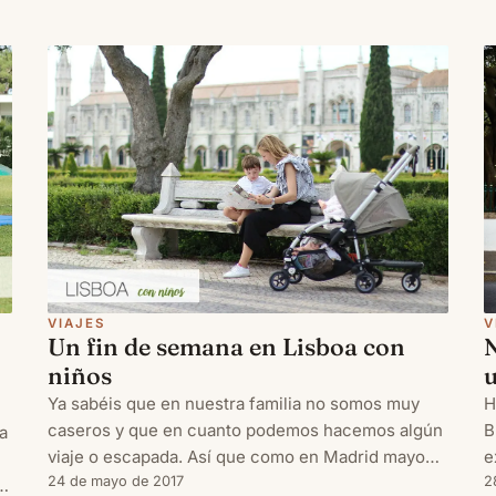
C
el tiempo suele ser bueno porque todavía no hace
a
mucho frío, lo que l
VIAJES
V
Un fin de semana en Lisboa con
niños
Ya sabéis que en nuestra familia no somos muy
H
caseros y que en cuanto podemos hacemos algún
B
a
viaje o escapada. Así que como en Madrid mayo
e
está lleno de puentes y acueductos, los hemos
24 de mayo de 2017
e
2