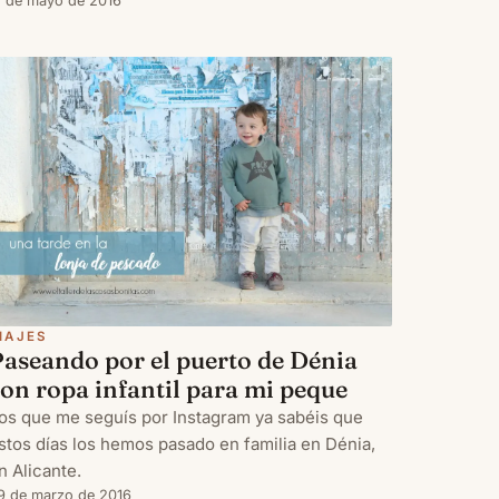
s lo que me ha pasado a mi en este viaje a la
7 de mayo de 2016
oscana, del que volvimos ya hace más de una
emana, y donde muchos días sigu
IAJES
Paseando por el puerto de Dénia
on ropa infantil para mi peque
os que me seguís por Instagram ya sabéis que
stos días los hemos pasado en familia en Dénia,
n Alicante.
9 de marzo de 2016