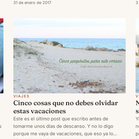
he
siguiente: ¿Y ahora qué hago yo con los niños? ¿A
31 de enero de 2017
s
3
que sí? Bueno, pues más allá de pensar en por qué
t
los astros (nunca mejor di
p
VIAJES
V
Cinco cosas que no debes olvidar
estas vacaciones
s
Este es el último post que escribo antes de
Y
tomarme unos días de descanso. Y no lo digo
s
n
porque me vaya de vacaciones, que eso ya lo
p