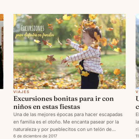
V
VIAJES
U
Excursiones bonitas para ir con
niños en estas fiestas
E
Una de las mejores épocas para hacer escapadas
l
en familia es el otoño. Me encanta pasear por la
r
naturaleza y por pueblecitos con un telón de
c
1
fondo teñido de rojo, amarillo y marrón, y además
6 de diciembre de 2017