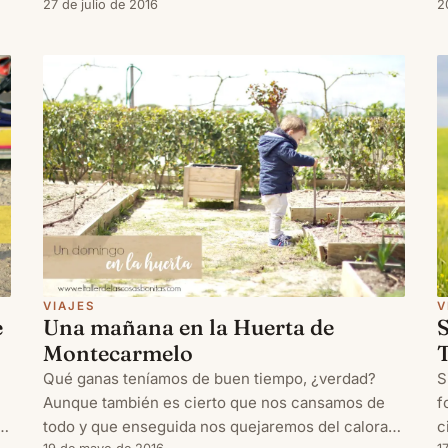
hemos hecho aunque sea fugazmente, sino
27 de julio de 2016
e
2
porque aproximadamente de aquí a una semana
d
seré madre por segunda vez. Y eso requiere u
d
VIAJES
V
e
Una mañana en la Huerta de
S
Montecarmelo
Qué ganas teníamos de buen tiempo, ¿verdad?
S
Aunque también es cierto que nos cansamos de
f
todo y que enseguida nos quejaremos del calorazo
c