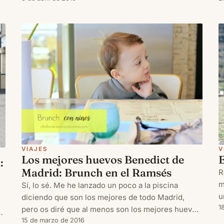
fin de semana. Para los que os quedéis aquí o para
los que vengáis d
V
VIAJES
E
Los mejores huevos Benedict de
:
Madrid: Brunch en el Ramsés
R
m
Sí, lo sé. Me he lanzado un poco a la piscina
u
diciendo que son los mejores de todo Madrid,
l
1
pero os diré que al menos son los mejores huevos
l
Benedict que yo he probado.
15 de marzo de 2016