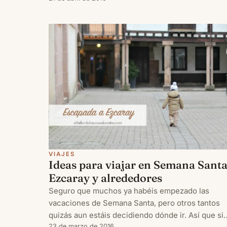
lectura en muchos países del Mundo. Este año
coincide en fin de
VIAJES
Ideas para viajar en Semana Santa
Ezcaray y alrededores
Seguro que muchos ya habéis empezado las
vacaciones de Semana Santa, pero otros tantos
quizás aun estáis decidiendo dónde ir. Así que si
23 de marzo de 2016