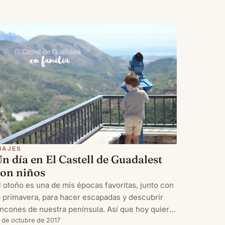
IAJES
n día en El Castell de Guadalest
con niños
l otoño es una de mis épocas favoritas, junto con
a primavera, para hacer escapadas y descubrir
incones de nuestra península. Así que hoy quiero
ompartir con vosotros nuestra excursión al
1 de octubre de 2017