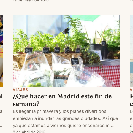
que hace en la capital; pero es que es salir los
19 de mayo de 2016
e
1
primeros rayos de sol de mayo y Madrid se llena
T
de planes al aire libre.
s
V
VIAJES
l
¿Qué hacer en Madrid este fin de
c
semana?
ra
L
Es llegar la primavera y los planes divertidos
e
empiezan a inundar las grandes ciudades. Así que
e,
e
ya que estamos a viernes quiero enseñaros mi
2
selección de planes en familia en Madrid para este
8 de abril de 2016