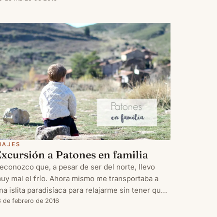
IAJES
xcursión a Patones en familia
econozco que, a pesar de ser del norte, llevo
uy mal el frío. Ahora mismo me transportaba a
na islita paradisíaca para relajarme sin tener que
levar encima tantas capas y capas de abrigo. Pero
8 de febrero de 2016
a realidad es que el invierno ha llegado a la