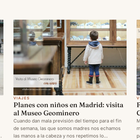
aprovechado para conocer con los peques
algunos destinos más o menos cercano
VIAJES
V
Planes con niños en Madrid: visita
F
al Museo Geominero
C
Cuando dan mala previsión del tiempo para el fin
M
de semana, las que somos madres nos echamos
m
s
las manos a la cabeza y nos repetimos lo
p