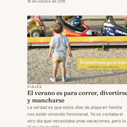
maletas e ir cargado como una mudanza para un
18 de octubre de 2016
solo fin de semana.
VIAJES
El verano es para correr, divertirs
y mancharse
La verdad es que estos días de playa en familia
nos están viniendo fenomenal. Ya os contaba el
otro día que necesitaba unas vacaciones, pero lo