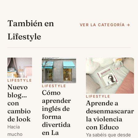
También en
VER LA CATEGORÍA →
Lifestyle
LIFESTYLE
Nuevo
LIFESTYLE
Cómo
blog…
LIFESTYLE
aprender
Aprende a
con
inglés de
desenmascarar
cambio
forma
la violencia
de look
divertida
con Educo
Hacía
en La
mucho
Ya sabéis que desde