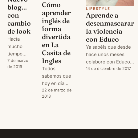
Cómo
blog…
LIFESTYLE
aprender
Aprende a
con
inglés de
desenmascarar
cambio
forma
la violencia
de look
divertida
con Educo
Hacía
en La
mucho
Ya sabéis que desde
Casita de
tiempo
hace unos meses
Ingles
que no
7 de marzo
colaboro con Educo
de 2019
Todos
pasaba por
difundiendo algunos
14 de diciembre de 2017
sabemos que
aquí, así
de los capítulos más
hoy en día
que antes
interesantes de su Kit
saber bien
22 de marzo de
de nada
de Protección
2018
inglés es
¡gracias
Infantil.
importante (por
por seguir
Anteriormente os he
no decir
ahí y hola a
hablado de consejos
imprescindible)
todos!
para educar en
para
Pero es
positivo y de cómo
desarrollar
que
detectar el bullying,