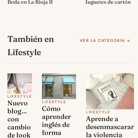
Boda en La Rioja II
Juguetes de cartón
También en
VER LA CATEGORÍA →
Lifestyle
LIFESTYLE
Nuevo
LIFESTYLE
Cómo
blog…
LIFESTYLE
aprender
Aprende a
con
inglés de
desenmascarar
cambio
forma
la violencia
de look