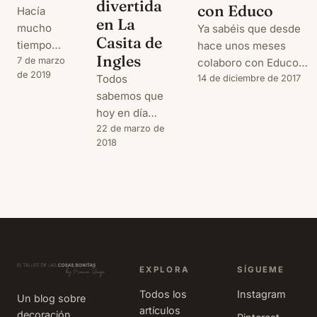
divertida
con Educo
Hacía
en La
mucho
Ya sabéis que desde
Casita de
tiempo
hace unos meses
Ingles
que no
7 de marzo
colaboro con Educo
de 2019
Todos
pasaba por
difundiendo algunos
14 de diciembre de 2017
sabemos que
aquí, así
de los capítulos más
hoy en día
que antes
interesantes de su Kit
saber bien
22 de marzo de
de nada
de Protección
2018
inglés es
¡gracias
Infantil.
importante (por
por seguir
Anteriormente os he
no decir
ahí y hola a
hablado de consejos
imprescindible)
todos!
para educar en
para
Pero es
positivo y de cómo
desarrollar
que
detectar el bullying,
nuestras
necesitaba
pero hemos dejado
carreras
parar,
par
EXPLORA
SÍGUEME
profesionales.
respirar
Todos los
Instagram
Un blog sobre
Y es por eso
(también
artículos
decoración,
que los que
trabajar un