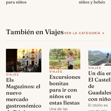
para niños
niños y bebés
También en Viajes
VER LA CATEGORÍA →
VIAJES
Un día e
VIAJES
VIAJES
Excursiones
El Castel
Els
bonitas
de
Magazinos: el
para ir con
Guadales
nuevo
niños en
con niño
mercado
estas fiestas
gastronómico
El otoño es
Una de las