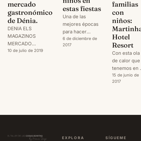
niños en
familias
mercado
estas fiestas
con
gastronómico
Una de las
niños:
de Dénia.
mejores épocas
Martinh
DENIA ELS
para hacer
Hotel
MAGAZINOS
escapadas en
6 de diciembre de
MERCADO
Resort
2017
familia es el
GASTRONÓMICO
10 de julio de 2019
Con esta ola
otoño. Me
de calor que
encanta pasear
tenemos en 
por la naturaleza
Península
15 de junio de
y por pueblecitos
2017
seguro que
con un telón de
muchos de
fondo teñido de
vosotros
rojo, amarillo y
estáis
marrón, y
deseando q
además el tiempo
lleguen las
suele ser bueno
ansiadas
porque todavía
vacaciones. 
no hace mucho
EXPLORA
SÍGUEME