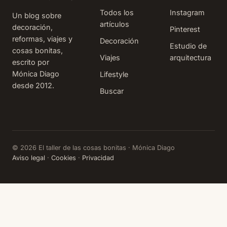
otros, los má
frío, lo que l
Todos los
Instagram
Un blog sobre
tardíos, quiz
artículos
decoración,
os hayáis
Pinterest
reformas, viajes y
puesto ahor
Decoración
Estudio de
cosas bonitas,
a buscar
Viajes
arquitectura
escrito por
destinos y
Mónica Diago
Lifestyle
hoteles. Así
desde 2012.
que por si os
Buscar
sirve de
referencia,
hoy
© 2026 El taller de las cosas bonitas · Mónica Diago
Aviso legal
·
Cookies
·
Privacidad