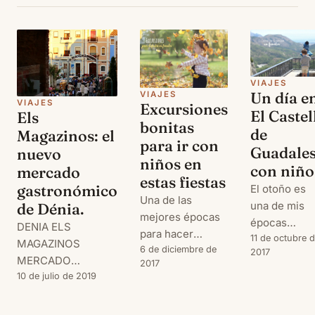
VIAJES
Un día e
VIAJES
VIAJES
Excursiones
El Castel
Els
bonitas
de
Magazinos: el
para ir con
Guadales
nuevo
niños en
con niño
mercado
estas fiestas
gastronómico
El otoño es
Una de las
una de mis
de Dénia.
mejores épocas
épocas
DENIA ELS
para hacer
favoritas,
11 de octubre 
MAGAZINOS
escapadas en
6 de diciembre de
2017
junto con la
MERCADO
2017
familia es el
primavera,
GASTRONÓMICO
10 de julio de 2019
otoño. Me
para hacer
encanta pasear
escapadas y