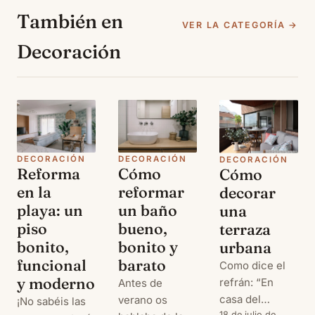
También en
VER LA CATEGORÍA →
Decoración
DECORACIÓN
DECORACIÓN
DECORACIÓN
Reforma
Cómo
Cómo
en la
reformar
decorar
playa: un
un baño
una
piso
bueno,
terraza
bonito,
bonito y
urbana
funcional
barato
Como dice el
y moderno
refrán: “En
Antes de
casa del
verano os
¡No sabéis las
18 de julio de