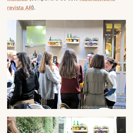
revista AR
).