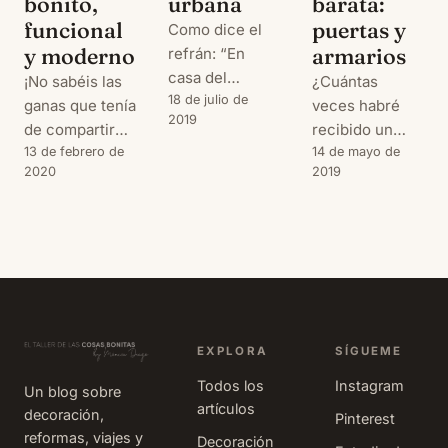
bonito,
urbana
barata:
funcional
puertas y
Como dice el
y moderno
armarios
refrán: “En
casa del
¡No sabéis las
¿Cuántas
herrero,
18 de julio de
ganas que tenía
veces habré
2019
cuchara de
de compartir
recibido un
palo”. Y en mi
este post con
13 de febrero de
mail o encargo
14 de mayo de
2020
caso no podía
2019
vosotros! El
con el reto de
ser de otra
último post de
“quiero una
forma. Ya
la evolución de
reforma bonita
sabéis que
nuestra casa
pero que sea
cuando uno
de verano: una
barata”? Pues
hace una obra,
reforma de un
no sabría
hay cosas que
piso de playa
deciros, pero
se quedan
que ha tenido
son pocas las
EXPLORA
SÍGUEME
terminadas y
como resultado
ocasiones en la
Todos los
Instagram
otras que, bien
Un blog sobre
un espacio
que los
artículos
por el gran
decoración,
funcional,
arquitectos o
Pinterest
desembolso
reformas, viajes y
moderno y
profesionales
Decoración