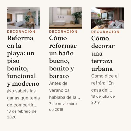
DECORACIÓN
DECORACIÓN
DECORACIÓN
Reforma
Cómo
Cómo
en la
reformar
decorar
playa: un
un baño
una
piso
bueno,
terraza
bonito,
bonito y
urbana
funcional
barato
Como dice el
y moderno
refrán: “En
Antes de
casa del
verano os
¡No sabéis las
herrero,
18 de julio de
hablaba de la
ganas que tenía
2019
cuchara de
reforma de
7 de noviembre
de compartir
de 2019
palo”. Y en mi
nuestra casa
este post con
13 de febrero de
2020
caso no podía
de verano y de
vosotros! El
ser de otra
cómo, con
último post de