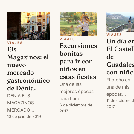
VIAJES
Un día e
VIAJES
VIAJES
Excursiones
El Castel
Els
bonitas
de
Magazinos: el
para ir con
Guadales
nuevo
niños en
con niño
mercado
estas fiestas
gastronómico
El otoño es
Una de las
una de mis
de Dénia.
mejores épocas
épocas
DENIA ELS
para hacer
favoritas,
11 de octubre 
MAGAZINOS
escapadas en
6 de diciembre de
2017
junto con la
MERCADO
2017
familia es el
primavera,
GASTRONÓMICO
10 de julio de 2019
otoño. Me
para hacer
encanta pasear
escapadas y