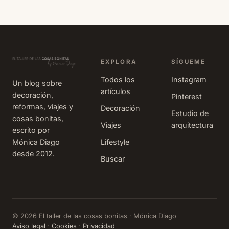
por la naturaleza
descubrir
y por pueblecitos
rincones de
con un telón de
nuestra
fondo teñido de
península. As
rojo, amarillo y
que hoy
marrón, y
EXPLORA
SÍGUEME
quiero
además el tiempo
compartir c
Todos los
Instagram
Un blog sobre
suele ser bueno
vosotros
artículos
decoración,
Pinterest
porque todavía
nuestra
reformas, viajes y
Decoración
no hace mucho
Estudio de
excursión al
cosas bonitas,
frío, lo que l
Viajes
arquitectura
Castell de
escrito por
Guadalest, e
Mónica Diago
Lifestyle
el interior de
desde 2012.
Buscar
la sierra
alicantina.
© 2026 El taller de las cosas bonitas · Mónica Diago
Aviso legal
·
Cookies
·
Privacidad