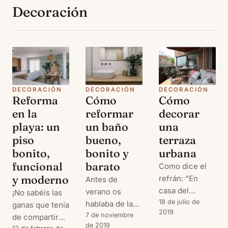
Decoración
DECORACIÓN
DECORACIÓN
DECORACIÓN
Reforma
Cómo
Cómo
en la
reformar
decorar
playa: un
un baño
una
piso
bueno,
terraza
bonito,
bonito y
urbana
funcional
barato
Como dice el
y moderno
refrán: “En
Antes de
casa del
verano os
¡No sabéis las
herrero,
18 de julio de
hablaba de la
ganas que tenía
2019
cuchara de
reforma de
7 de noviembre
de compartir
de 2019
palo”. Y en mi