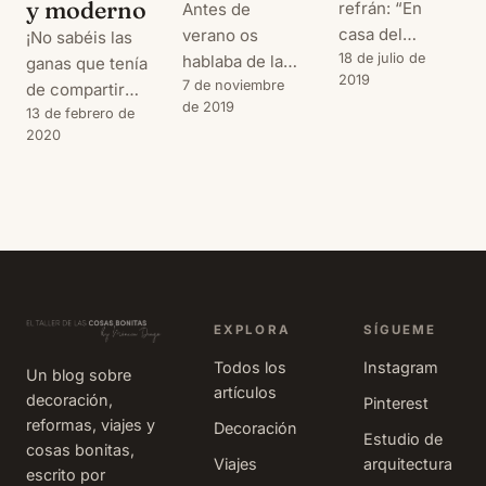
y moderno
refrán: “En
Antes de
casa del
verano os
¡No sabéis las
herrero,
18 de julio de
hablaba de la
ganas que tenía
2019
cuchara de
reforma de
7 de noviembre
de compartir
de 2019
palo”. Y en mi
nuestra casa
este post con
13 de febrero de
2020
caso no podía
de verano y de
vosotros! El
ser de otra
cómo, con
último post de
forma. Ya
poca inversión,
la evolución de
sabéis que
habíamos
nuestra casa
cuando uno
conseguido
de verano: una
hace una obra,
darle un buen
reforma de un
hay cosas que
lavado de cara.
piso de playa
se quedan
En aquél caso
que ha tenido
EXPLORA
SÍGUEME
terminadas y
os hablaba de
como resultado
Todos los
Instagram
otras que, bien
que, al cambiar
Un blog sobre
un espacio
artículos
por el gran
las puertas de
decoración,
funcional,
Pinterest
desembolso
reformas, viajes y
paso y las
moderno y
Decoración
Estudio de
cosas bonitas,
realizado
puertas de los
luminoso. En
Viajes
arquitectura
escrito por
previamente o
armarios, la
los post