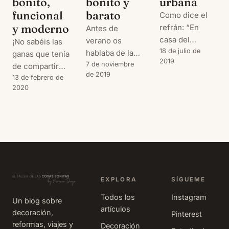
bonito,
bonito y
urbana
funcional
barato
Como dice el
y moderno
refrán: “En
Antes de
casa del
verano os
¡No sabéis las
herrero,
18 de julio de
hablaba de la
ganas que tenía
2019
cuchara de
reforma de
7 de noviembre
de compartir
de 2019
palo”. Y en mi
nuestra casa
este post con
13 de febrero de
2020
caso no podía
de verano y de
vosotros! El
ser de otra
cómo, con
último post de
forma. Ya
poca inversión,
la evolución de
sabéis que
habíamos
nuestra casa
cuando uno
conseguido
de verano: una
hace una obra,
darle un buen
reforma de un
hay cosas que
lavado de cara.
piso de playa
se quedan
En aquél caso
que ha tenido
EXPLORA
SÍGUEME
terminadas y
os hablaba de
como resultado
Todos los
Instagram
otras que, bien
que, al cambiar
Un blog sobre
un espacio
artículos
por el gran
las puertas de
decoración,
funcional,
Pinterest
desembolso
reformas, viajes y
paso y las
moderno y
Decoración